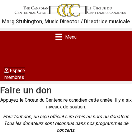
Marg Stubington, Music Director / Directrice musicale
Menu
Decrease
Reset
A
A
font
font
Increase
A
size.
size.
font
Espace
size.
membres
Faire un don
Appuyez le Chœur du Centenaire canadien cette année. Il y a six
niveaux de soutien.
Pour tout don, un reçu officiel sera émis au nom du donateur.
Tous les donateurs sont reconnus dans nos programmes de
concerts.